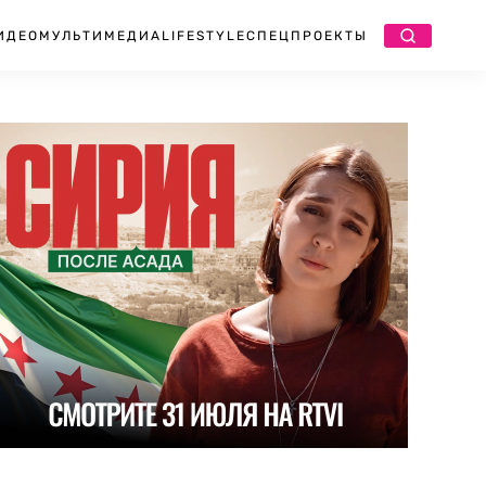
ИДЕО
МУЛЬТИМЕДИА
LIFESTYLE
СПЕЦПРОЕКТЫ