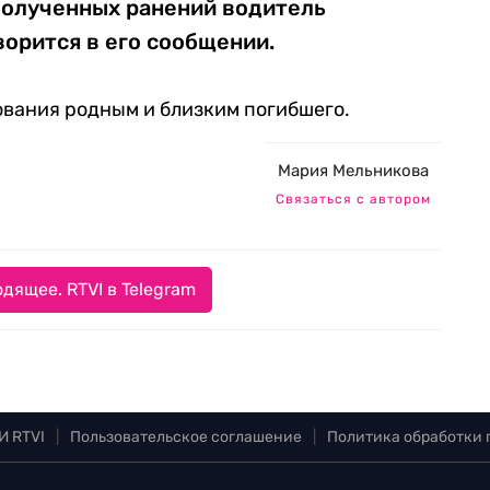
полученных ранений водитель
ворится в его сообщении.
ования родным и близким погибшего.
Мария Мельникова
Связаться с автором
дящее. RTVI в Telegram
И RTVI
|
Пользовательское соглашение
|
Политика обработки