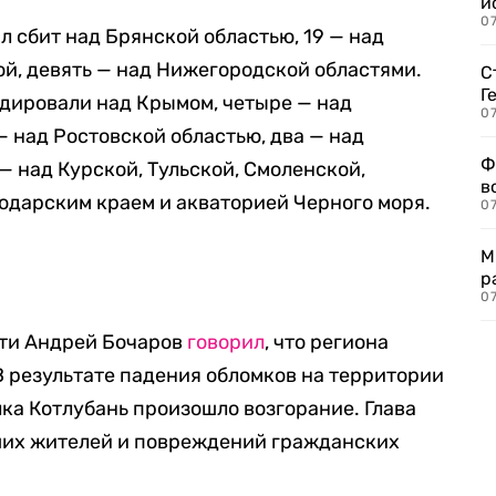
и
0
л сбит над Брянской областью, 19 — над
ой, девять — над Нижегородской областями.
С
Г
дировали над Крымом, четыре — над
07
— над Ростовской областью, два — над
Ф
— над Курской, Тульской, Смоленской,
в
одарским краем и акваторией Черного моря.
07
М
ь
р
07
сти Андрей Бочаров
говорил
, что региона
В результате падения обломков на территории
ка Котлубань произошло возгорание. Глава
вших жителей и повреждений гражданских