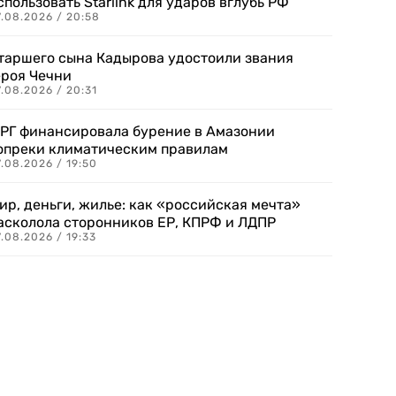
спользовать Starlink для ударов вглубь РФ
7.08.2026 / 20:58
таршего сына Кадырова удостоили звания
ероя Чечни
.08.2026 / 20:31
РГ финансировала бурение в Амазонии
опреки климатическим правилам
.08.2026 / 19:50
ир, деньги, жилье: как «российская мечта»
асколола сторонников ЕР, КПРФ и ЛДПР
.08.2026 / 19:33