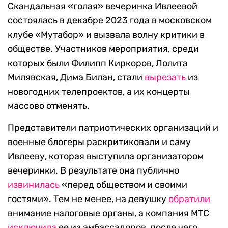
Скандальная «голая» вечеринка Ивлеевой
состоялась в декабре 2023 года в московском
клубе «Мутабор» и вызвала волну критики в
обществе. Участников мероприятия, среди
которых были Филипп Киркоров, Лолита
Милявская, Дима Билан, стали
вырезать
из
новогодних телепроектов, а их концерты
массово отменять.
Представители патриотических организаций и
военные блогеры раскритиковали и саму
Ивлееву, которая выступила организатором
вечеринки. В результате она публично
извинилась
«перед обществом и своими
гостями». Тем не менее, на девушку
обратили
внимание налоговые органы, а компания МТС
исключила
ее из амбассадоров, после чего