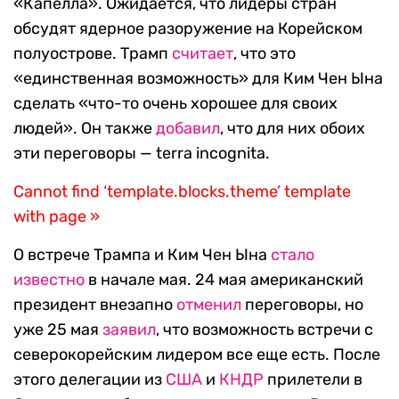
«Капелла». Ожидается, что лидеры стран
обсудят ядерное разоружение на Корейском
полуострове. Трамп
считает
, что это
«единственная возможность» для Ким Чен Ына
сделать «что-то очень хорошее для своих
людей». Он также
добавил
, что для них обоих
эти переговоры — terra incognita.
Cannot find ‘template.blocks.theme’ template
with page »
О встрече Трампа и Ким Чен Ына
стало
известно
в начале мая. 24 мая американский
президент внезапно
отменил
переговоры, но
уже 25 мая
заявил
, что возможность встречи с
северокорейским лидером все еще есть. После
этого делегации из
США
и
КНДР
прилетели в