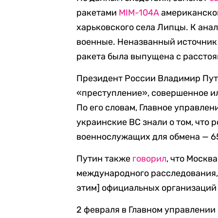
ракетами
MIM-104A
американског
харьковского села Липцы. К ана
военные. Неназванный источник и
ракета была выпущена с расстоя
Президент России Владимир Пу
«преступление», совершенное и
По его словам, Главное управле
украинские ВС знали о том, что р
военнослужащих для обмена — 65
Путин также
говорил
, что Москв
международного расследования, 
этим] официальных организаций 
2 февраля в Главном управлении