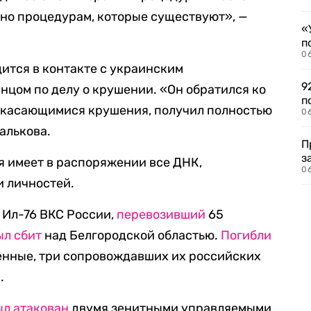
сно процедурам, которые существуют», —
«
п
0
ится в контакте с украинским
9
цом по делу о крушении. «Он обратился ко
п
, касающимися крушения, получил полностью
0
алькова.
П
з
ия имеет в распоряжении все ДНК,
0
 личностей.
 Ил-76 ВКС России,
перевозивший
65
ыл сбит
над Белгородской областью.
Погибли
енные, три сопровождавших их российских
.
ыл атакован
двумя зенитными управляемыми