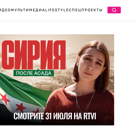
ИДЕО
МУЛЬТИМЕДИА
LIFESTYLE
СПЕЦПРОЕКТЫ