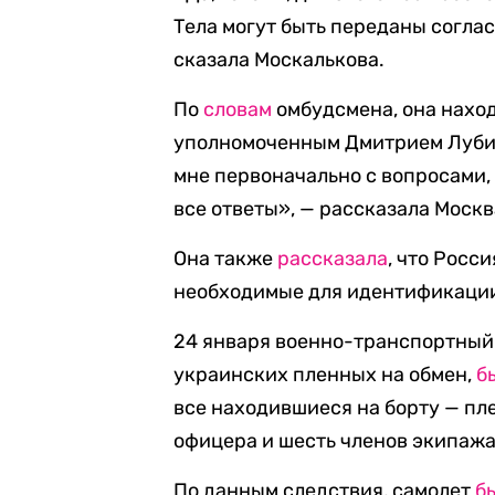
Тела могут быть переданы согла
сказала Москалькова.
По
словам
омбудсмена, она наход
уполномоченным Дмитрием Лубин
мне первоначально с вопросами
все ответы», — рассказала Москв
Она также
рассказала
, что Росс
необходимые для идентификации
24 января военно-транспортный
украинских пленных на обмен,
б
все находившиеся на борту — пл
офицера и шесть членов экипажа
По данным следствия, самолет
б