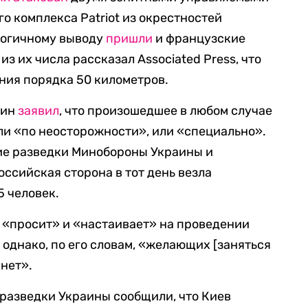
о комплекса Рatriot из окрестностей
логичному выводу
пришли
и французские
з их числа рассказал Associated Press, что
ния порядка 50 километров.
тин
заявил
, что произошедшее в любом случае
ли «по неосторожности», или «специально».
ние разведки Минобороны Украины и
оссийская сторона в тот день везла
 человек.
а «просит» и «настаивает» на проведении
однако, по его словам, «желающих [заняться
нет».
 разведки Украины сообщили, что Киев