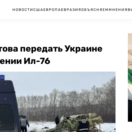
НОВОСТИ
США
ЕВРОПА
ЕВРАЗИЯ
ОБЪЯСНЯЕМ
МНЕНИЯ
В
това передать Украине
шении Ил-76