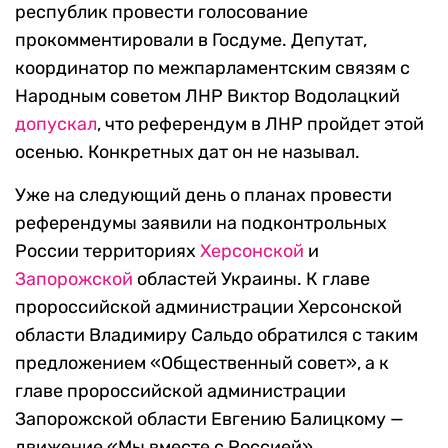
республик провести голосование
прокомментировали в Госдуме. Депутат,
координатор по межпарламентским связям с
Народным советом ЛНР Виктор Водолацкий
допускал
, что референдум в ЛНР пройдет этой
осенью. Конкретных дат он не называл.
Уже на следующий день о планах провести
референдумы заявили на подконтрольных
России территориях
Херсонской
и
Запорожской
областей Украины. К главе
пророссийской администрации Херсонской
области Владимиру Сальдо обратился с таким
предложением «Общественный совет», а к
главе пророссийской администрации
Запорожской области Евгению Балицкому —
движение «Мы вместе с Россией».