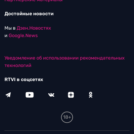
Достойные новости
Мы в
Дзен.Новостях
и
Google.News
Уведомление об использовании рекомендательных
технологий
RTVI в соцсетях
18+