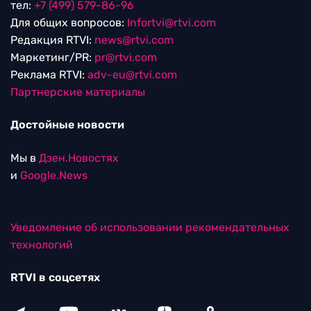
тел:
+7 (499) 579-86-96
Для общих вопросов:
Infortvi@rtvi.com
Редакция RTVI:
news@rtvi.com
Маркетинг/PR:
pr@rtvi.com
Реклама RTVI:
adv-eu@rtvi.com
Партнерские материалы
Достойные новости
Мы в
Дзен.Новостях
и
Google.News
Уведомление об использовании рекомендательных
технологий
RTVI в соцсетях