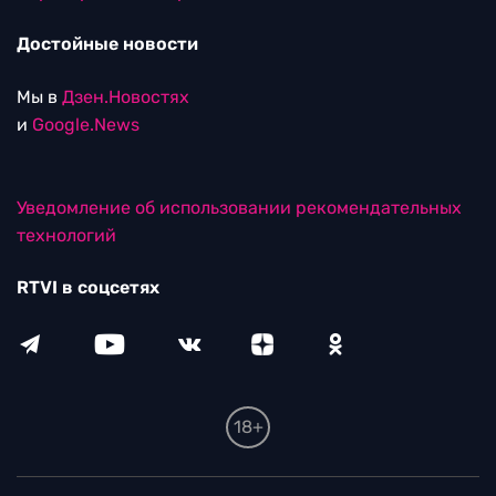
Достойные новости
Мы в
Дзен.Новостях
и
Google.News
Уведомление об использовании рекомендательных
технологий
RTVI в соцсетях
18+