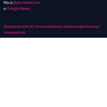
Мы в
Дзен.Новостях
и
Google.News
Уведомление об использовании рекомендательных
технологий
RTVI в соцсетях
18+
© ООО "ЭрТиВиАй Продакшн". Все права защищены.
При цитировании материалов активная
гиперссылка на rtvi.com обязательна