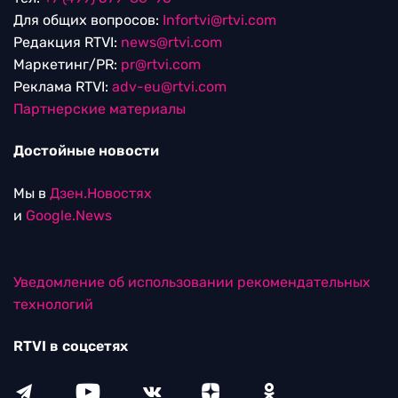
Для общих вопросов:
Infortvi@rtvi.com
Редакция RTVI:
news@rtvi.com
Маркетинг/PR:
pr@rtvi.com
Реклама RTVI:
adv-eu@rtvi.com
Партнерские материалы
Достойные новости
Мы в
Дзен.Новостях
и
Google.News
Уведомление об использовании рекомендательных
технологий
RTVI в соцсетях