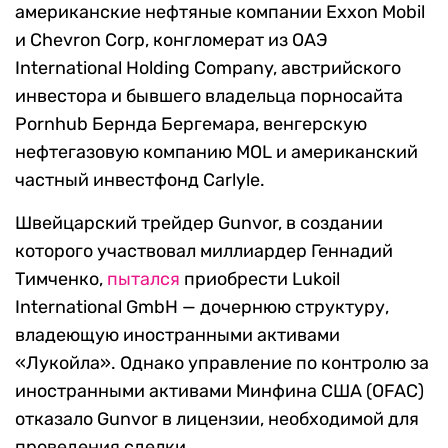
американские нефтяные компании Exxon Mobil
и Chevron Corp, конгломерат из ОАЭ
International Holding Company, австрийского
инвестора и бывшего владельца порносайта
Pornhub Бернда Бергемара, венгерскую
нефтегазовую компанию MOL и американский
частный инвестфонд Carlyle.
Швейцарский трейдер Gunvor, в создании
которого участвовал миллиардер Геннадий
Тимченко,
пытался
приобрести Lukoil
International GmbH — дочернюю структуру,
владеющую иностранными активами
«Лукойла». Однако управление по контролю за
иностранными активами Минфина США (OFAC)
отказало Gunvor в лицензии, необходимой для
проведения сделки.