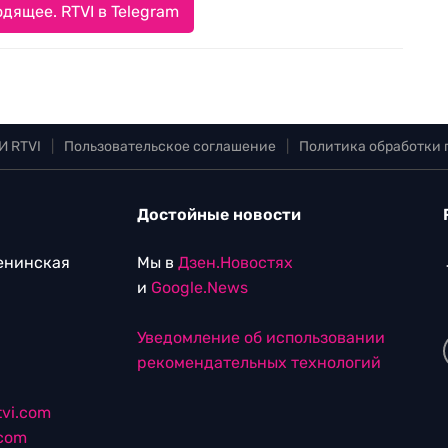
дящее. RTVI в Telegram
И RTVI
|
Пользовательское соглашение
|
Политика обработки
Достойные новости
Ленинская
Мы в
Дзен.Новостях
и
Google.News
Уведомление об использовании
рекомендательных технологий
vi.com
.com