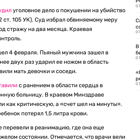
Р
07
удил
уголовное дело о покушении на убийство
ч. 2 ст. 105 УК). Суд избрал обвиняемому меру
С
с
од стражу на два месяца. Краевая
07
онтроль.
В
ел 4 февраля. Пьяный мужчина зашел в
б
07
нее двух раз ударил ее ножом в область
вили мать девочки и соседи.
«
р
07
тавили
с ранением в области сердца в
нную больницу. В краевом Минздраве
и как критическую, а «счет шел на минуты».
 ребенок потерял 1,5 литра крови.
е перевели в реанимацию, где она еще
желом состоянии. Отмечается, что врачи вели