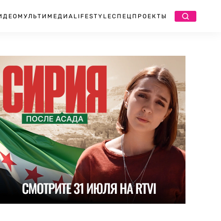
ИДЕО
МУЛЬТИМЕДИА
LIFESTYLE
СПЕЦПРОЕКТЫ