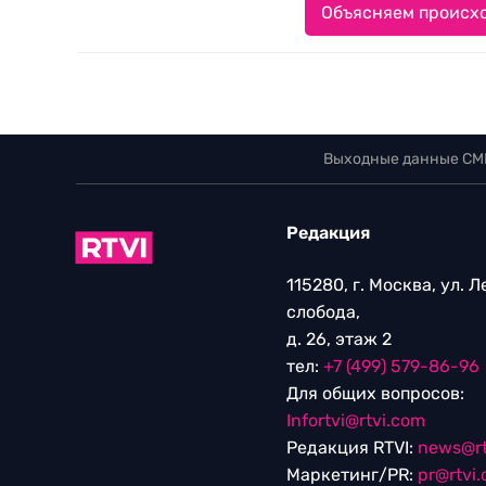
Объясняем происхо
Выходные данные СМ
Редакция
115280, г. Москва, ул. 
слобода,
д. 26, этаж 2
тел:
+7 (499) 579-86-96
Для общих вопросов:
Infortvi@rtvi.com
Редакция RTVI:
news@rt
Маркетинг/PR:
pr@rtvi