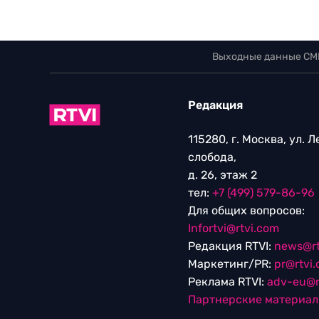
Выходные данные СМ
Редакция
115280, г. Москва, ул. 
слобода,
д. 26, этаж 2
тел:
+7 (499) 579-86-96
Для общих вопросов:
Infortvi@rtvi.com
Редакция RTVI:
news@rt
Маркетинг/PR:
pr@rtvi
Реклама RTVI:
adv-eu@r
Партнерские материа