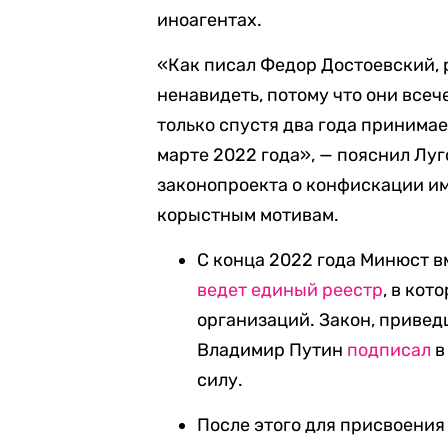
иноагентах.
«Как писал Федор Достоевский, 
ненавидеть, потому что они все
только спустя два года принима
марте 2022 года», — пояснил Луг
законопроекта о конфискации и
корыстным мотивам.
С конца 2022 года Минюст в
ведет единый реестр
, в кот
организаций. Закон, привед
Владимир Путин
подписал
в
силу.
После этого для присвоения