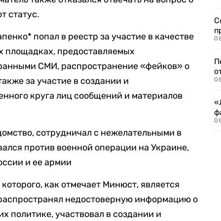
т статус.
С
п
пенко* попал в реестр за участие в качестве
08
х площадках, предоставляемых
П
ранными СМИ, распространение «фейков» о
о
также за участие в создании и
08
енного круга лиц сообщений и материалов
«
ф
0
домство, сотрудничал с нежелательными в
ался против военной операции на Украине,
оссии и ее армии
которого, как отмечает Минюст, является
 распространял недостоверную информацию о
х политике, участвовал в создании и