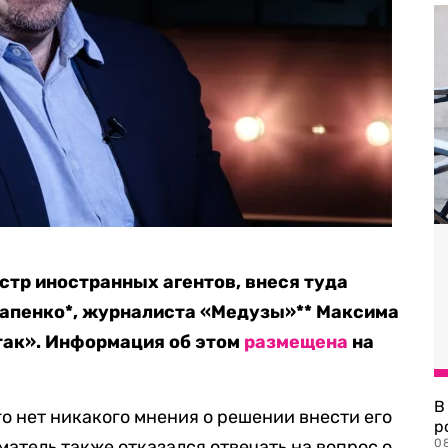
стр иностранных агентов, внеся туда
апенко*, журналиста «Медузы»** Максима
так». Информация об этом
размещена
на
В
его нет никакого мнения о решении внести его
р
атель также отказался отвечать на вопрос о
08