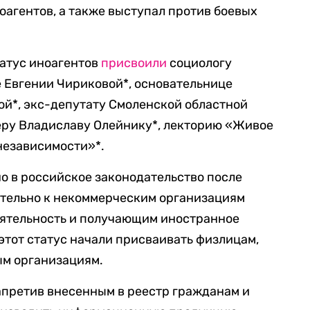
агентов, а также выступал против боевых
татус иноагентов
присвоили
социологу
 Евгении Чириковой*, основательнице
ой*, экс-депутату Смоленской областной
еру Владиславу Олейнику*, лекторию «Живое
независимости»*.
о в российское законодательство после
ительно к некоммерческим организациям
еятельность и получающим иностранное
тот статус начали присваивать физлицам,
м организациям.
запретив внесенным в реестр гражданам и