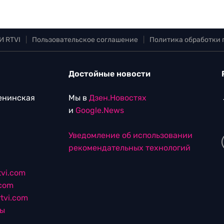
И RTVI
|
Пользовательское соглашение
|
Политика обработки
Достойные новости
Ленинская
Мы в
Дзен.Новостях
и
Google.News
Уведомление об использовании
рекомендательных технологий
vi.com
.com
tvi.com
лы