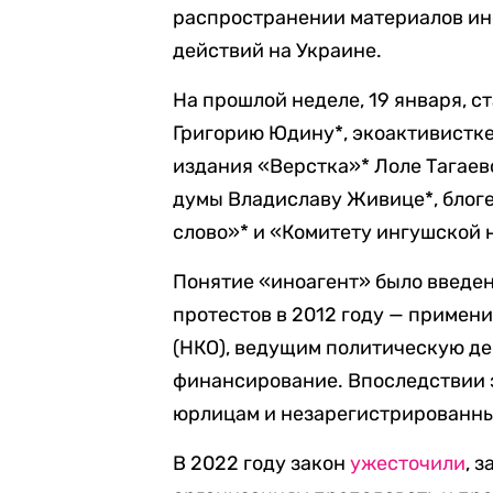
распространении материалов ино
действий на Украине.
На прошлой неделе, 19 января, с
Григорию Юдину*, экоактивистке
издания «Верстка»* Лоле Тагаев
думы Владиславу Живице*, блог
слово»* и «Комитету ингушской 
Понятие «иноагент» было введен
протестов в 2012 году — примен
(НКО), ведущим политическую д
финансирование. Впоследствии э
юрлицам и незарегистрированны
В 2022 году закон
ужесточили
, 