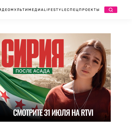
ИДЕО
МУЛЬТИМЕДИА
LIFESTYLE
СПЕЦПРОЕКТЫ