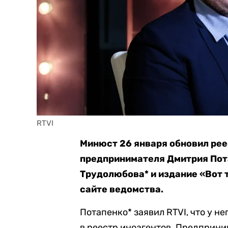
RTVI
Минюст 26 января обновил рее
предпринимателя Дмитрия Пот
Трудолюбова* и издание «Вот 
сайте ведомства.
Потапенко* заявил RTVI, что у н
в реестр иноагентов. Предприним