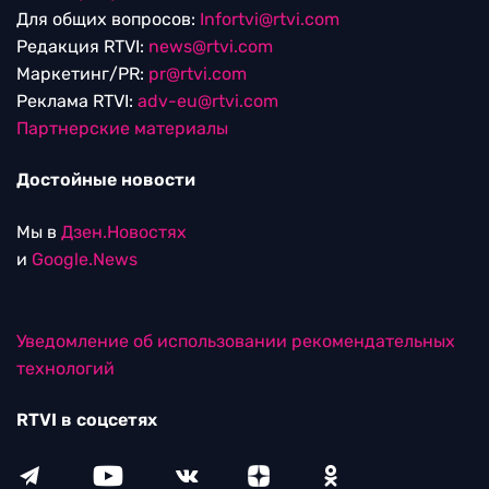
Для общих вопросов:
Infortvi@rtvi.com
Редакция RTVI:
news@rtvi.com
Маркетинг/PR:
pr@rtvi.com
Реклама RTVI:
adv-eu@rtvi.com
Партнерские материалы
Достойные новости
Мы в
Дзен.Новостях
и
Google.News
Уведомление об использовании рекомендательных
технологий
RTVI в соцсетях