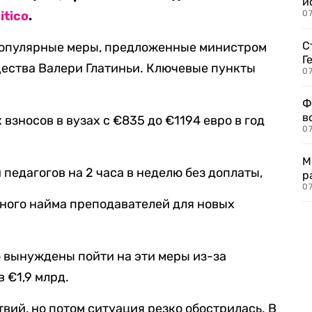
и
itico
.
0
С
популярные меры, предложенные министром
Г
ества Валери Глатиньи. Ключевые пункты
07
Ф
в
зносов в вузах с €835 до €1194 евро в год
07
М
педагогов на 2 часа в неделю без доплаты,
р
07
ного найма преподавателей для новых
о вынуждены пойти на эти меры из-за
 €1,9 млрд.
вий, но потом ситуация резко обострилась. В