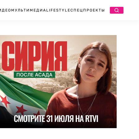
ИДЕО
МУЛЬТИМЕДИА
LIFESTYLE
СПЕЦПРОЕКТЫ