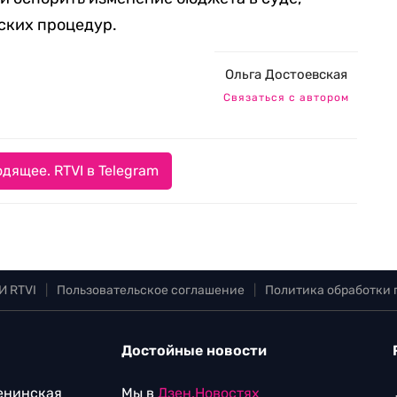
ских процедур.
Ольга Достоевская
Связаться с автором
дящее. RTVI в Telegram
И RTVI
|
Пользовательское соглашение
|
Политика обработки
Достойные новости
Ленинская
Мы в
Дзен.Новостях