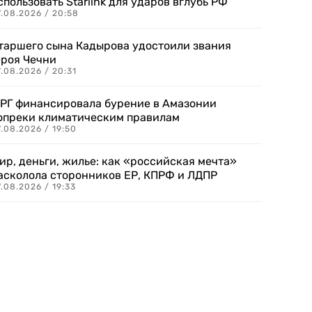
спользовать Starlink для ударов вглубь РФ
7.08.2026 / 20:58
таршего сына Кадырова удостоили звания
ероя Чечни
.08.2026 / 20:31
РГ финансировала бурение в Амазонии
опреки климатическим правилам
.08.2026 / 19:50
ир, деньги, жилье: как «российская мечта»
асколола сторонников ЕР, КПРФ и ЛДПР
.08.2026 / 19:33