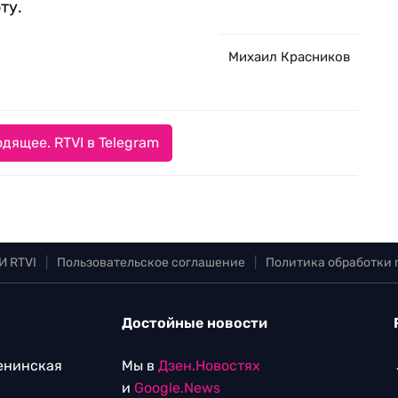
ту.
Михаил Красников
дящее. RTVI в Telegram
И RTVI
|
Пользовательское соглашение
|
Политика обработки
Достойные новости
Ленинская
Мы в
Дзен.Новостях
и
Google.News