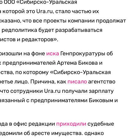
что ООО «Сибирско-Уральская
которой это Ura.ru, стало частью их
сказано, что все проекты компании продолжат
а редполитика будет разрабатываться
стов и редакторов».
роизошли на фоне
иска
Генпрокуратуры об
 предпринимателей Артема Бикова и
рства, по которому «Сибирско-Уральская
етье лицо. Причина, как
писало
агентство
 что сотрудники Ura.ru получали зарплату
связанный с предпринимателями Биковым и
года в офис редакции
приходили
судебные
едомили об аресте имущества. однако