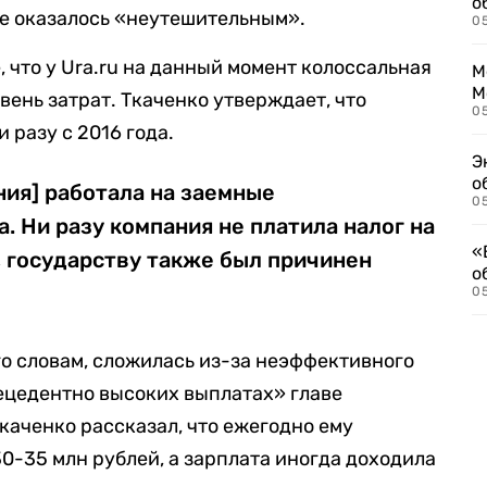
о
ое оказалось «неутешительным».
0
, что у Ura.ru на данный момент колоссальная
М
М
вень затрат. Ткаченко утверждает, что
05
 разу с 2016 года.
Э
о
ния] работала на заемные
05
. Ни разу компания не платила налог на
«
 государству также был причинен
о
05
его словам, сложилась из-за неэффективного
ецедентно высоких выплатах» главе
каченко рассказал, что ежегодно ему
-35 млн рублей, а зарплата иногда доходила