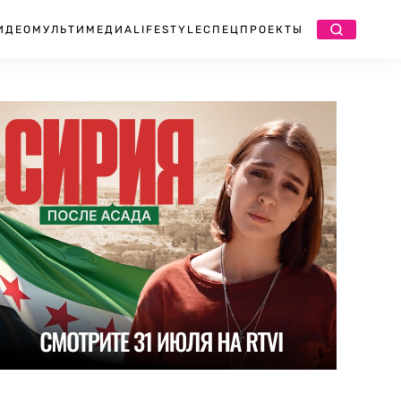
ИДЕО
МУЛЬТИМЕДИА
LIFESTYLE
СПЕЦПРОЕКТЫ