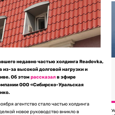
тавшего недавно частью холдинга Readovka,
а из-за высокой долговой нагрузки и
иве. Об этом
рассказал
в эфире
компании ООО «Сибирско-Уральская
нко.
ноября агентство стало частью холдинга
У
сделкой новое руководство вникло в