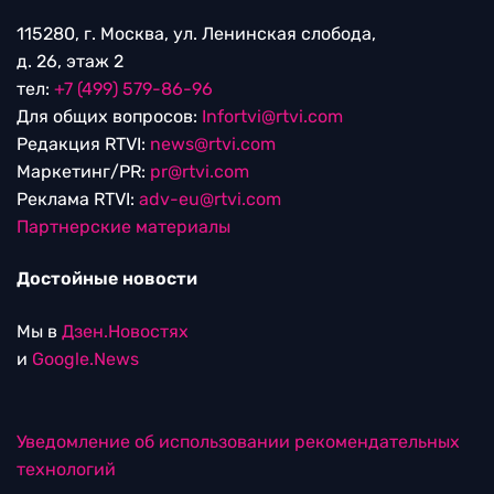
115280, г. Москва, ул. Ленинская слобода,
д. 26, этаж 2
тел:
+7 (499) 579-86-96
Для общих вопросов:
Infortvi@rtvi.com
Редакция RTVI:
news@rtvi.com
Маркетинг/PR:
pr@rtvi.com
Реклама RTVI:
adv-eu@rtvi.com
Партнерские материалы
Достойные новости
Мы в
Дзен.Новостях
и
Google.News
Уведомление об использовании рекомендательных
технологий