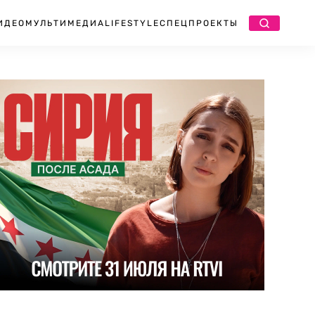
ИДЕО
МУЛЬТИМЕДИА
LIFESTYLE
СПЕЦПРОЕКТЫ