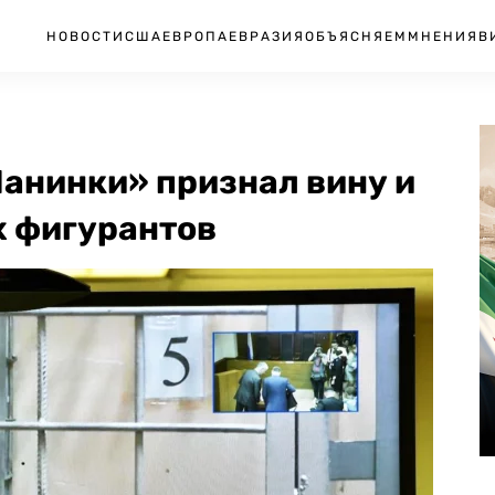
НОВОСТИ
США
ЕВРОПА
ЕВРАЗИЯ
ОБЪЯСНЯЕМ
МНЕНИЯ
В
анинки» признал вину и
х фигурантов