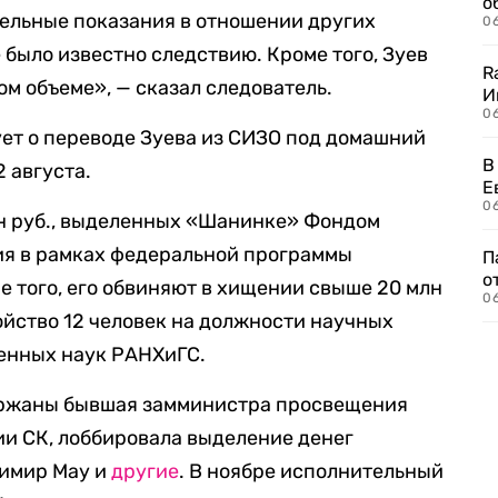
о
тельные показания в отношении других
06
 было известно следствию. Кроме того, Зуев
R
м объеме», — сказал следователь.
И
0
ует о переводе Зуева из СИЗО под домашний
В
2 августа.
Е
06
лн руб., выделенных «Шанинке» Фондом
ия в рамках федеральной программы
П
о
е того, его обвиняют в хищении свыше 20 млн
06
ойство 12 человек на должности научных
енных наук РАНХиГС.
ержаны бывшая замминистра просвещения
ии СК, лоббировала выделение денег
димир Мау и
другие
. В ноябре исполнительный