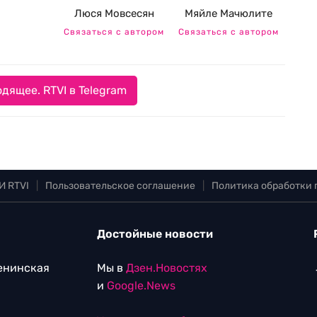
Люся Мовсесян
Мяйле Мачюлите
Связаться с автором
Связаться с автором
дящее. RTVI в Telegram
И RTVI
|
Пользовательское соглашение
|
Политика обработки
Достойные новости
Ленинская
Мы в
Дзен.Новостях
и
Google.News