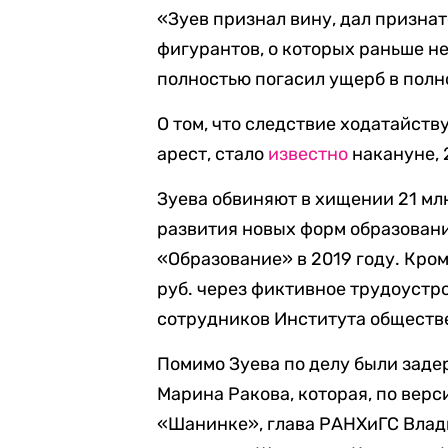
«Зуев признал вину, дал призна
фигурантов, о которых раньше не
полностью погасил ущерб в полно
О том, что следствие ходатайств
арест, стало
известно
накануне, 
Зуева обвиняют в хищении 21 м
развития новых форм образован
«Образование» в 2019 году. Кром
руб. через фиктивное трудоустр
сотрудников Института обществ
Помимо Зуева по делу были зад
Марина Ракова, которая, по верс
«Шанинке», глава РАНХиГС Вла