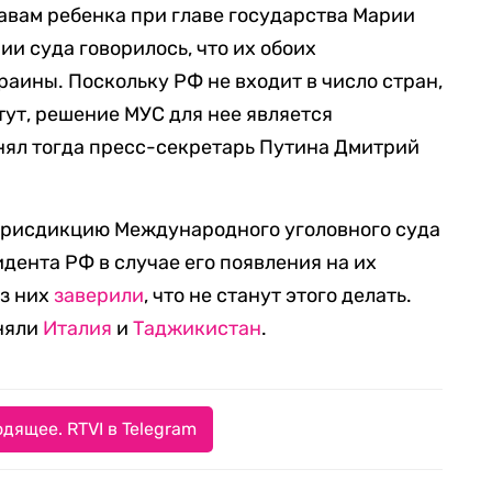
авам ребенка при главе государства Марии
и суда говорилось, что их обоих
раины. Поскольку РФ не входит в число стран,
ут, решение МУС для нее является
ял тогда пресс-секретарь Путина Дмитрий
 юрисдикцию Международного уголовного суда
дента РФ в случае его появления на их
из них
заверили
, что не станут этого делать.
иняли
Италия
и
Таджикистан
.
дящее. RTVI в Telegram