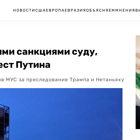
НОВОСТИ
США
ЕВРОПА
ЕВРАЗИЯ
ОБЪЯСНЯЕМ
МНЕНИЯ
В
ми санкциями суду,
ест Путина
ив МУС за преследование Трампа и Нетаньяху