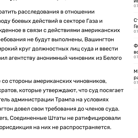
и
0
ратить расследования в отношении
С
оду боевых действий в секторе Газа и
Г
жденное в связи с действиями американских
07
требования не будут выполнены, Вашингтон
Ф
рокий круг должностных лиц суда и ввести
в
явил агентству анонимный чиновник из Белого
07
М
р
 со стороны американских чиновников,
07
ратов, которые утверждают, что суд посягает
тель администрации Трампа на условиях
гтон довел свои требования до членов суда.
ters, Соединенные Штаты не ратифицировали
 юрисдикция на них не распространяется.