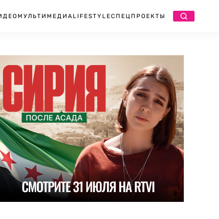
ИДЕО
МУЛЬТИМЕДИА
LIFESTYLE
СПЕЦПРОЕКТЫ