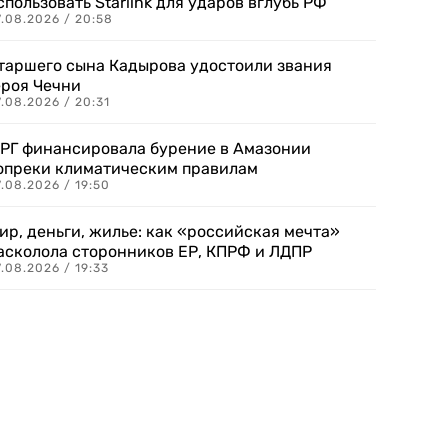
спользовать Starlink для ударов вглубь РФ
7.08.2026 / 20:58
таршего сына Кадырова удостоили звания
ероя Чечни
.08.2026 / 20:31
РГ финансировала бурение в Амазонии
опреки климатическим правилам
.08.2026 / 19:50
ир, деньги, жилье: как «российская мечта»
асколола сторонников ЕР, КПРФ и ЛДПР
.08.2026 / 19:33