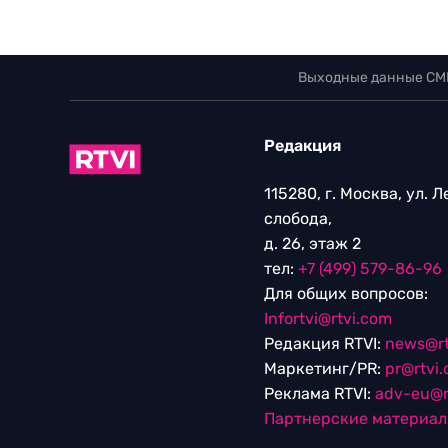
Выходные данные СМ
Редакция
115280, г. Москва, ул. 
слобода,
д. 26, этаж 2
тел:
+7 (499) 579-86-96
Для общих вопросов:
Infortvi@rtvi.com
Редакция RTVI:
news@rt
Маркетинг/PR:
pr@rtvi
Реклама RTVI:
adv-eu@r
Партнерские материа