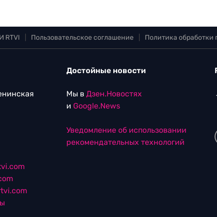
И RTVI
|
Пользовательское соглашение
|
Политика обработки
Достойные новости
Ленинская
Мы в
Дзен.Новостях
и
Google.News
Уведомление об использовании
рекомендательных технологий
vi.com
.com
tvi.com
лы