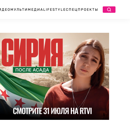
ИДЕО
МУЛЬТИМЕДИА
LIFESTYLE
СПЕЦПРОЕКТЫ