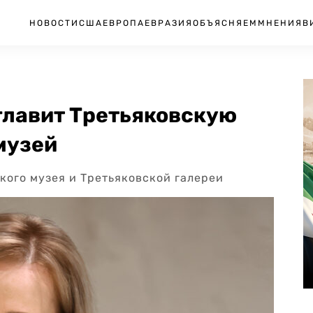
НОВОСТИ
США
ЕВРОПА
ЕВРАЗИЯ
ОБЪЯСНЯЕМ
МНЕНИЯ
В
зглавит Третьяковскую
музей
ого музея и Третьяковской галереи