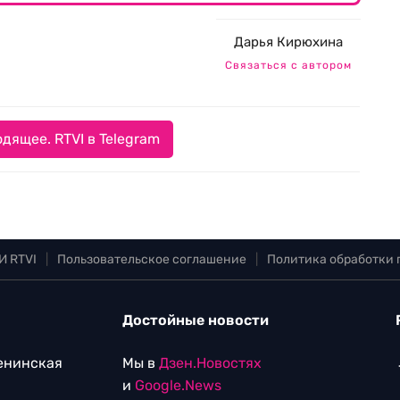
Дарья Кирюхина
Связаться с автором
дящее. RTVI в Telegram
И RTVI
|
Пользовательское соглашение
|
Политика обработки
Достойные новости
Ленинская
Мы в
Дзен.Новостях
и
Google.News