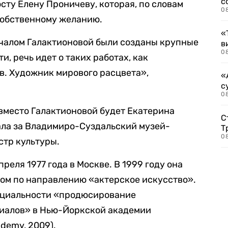
с
сту Елену Проничеву, которая, по словам
0
собственному желанию.
«
ачалом Галактионовой были созданы крупные
в
0
и, речь идет о таких работах, как
в. Художник мирового расцвета»,
«
с
08
вместо Галактионовой будет Екатерина
С
ала за Владимиро-Суздальский музей-
Т
08
стр культуры.
реля 1977 года в Москве. В 1999 году она
ом по направлению «актерское искусство».
ециальности «продюсирование
риалов» в Нью-Йоркской академии
ademy, 2009).