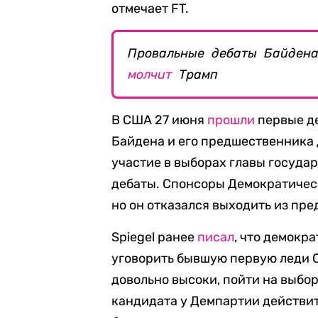
отмечает FT.
Провальные дебаты Байдена
молчит
Трамп
В США 27 июня
прошли
первые д
Байдена и его предшественника 
участие в выборах главы госуда
дебаты. Cпонсоры Демократиче
но он отказался выходить из пр
Spiegel ранее
писал
, что демокр
уговорить бывшую первую леди 
довольно высоки, пойти на выбо
кандидата у Демпартии действи