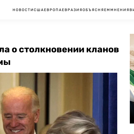
НОВОСТИ
США
ЕВРОПА
ЕВРАЗИЯ
ОБЪЯСНЯЕМ
МНЕНИЯ
В
ла о столкновении кланов
амы