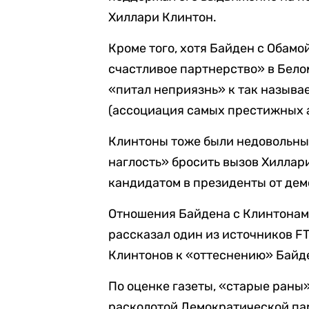
Хиллари Клинтон.
Кроме того, хотя Байден с Обам
счастливое партнерство» в Белом
«питал неприязнь» к так назыв
(ассоциация самых престижных а
Клинтоны тоже были недовольны 
наглость» бросить вызов Хиллар
кандидатом в президенты от дем
Отношения Байдена с Клинтонами
рассказал один из источников F
Клинтонов к «оттеснению» Байде
По оценке газеты, «старые раны
расколотой Демократической пар