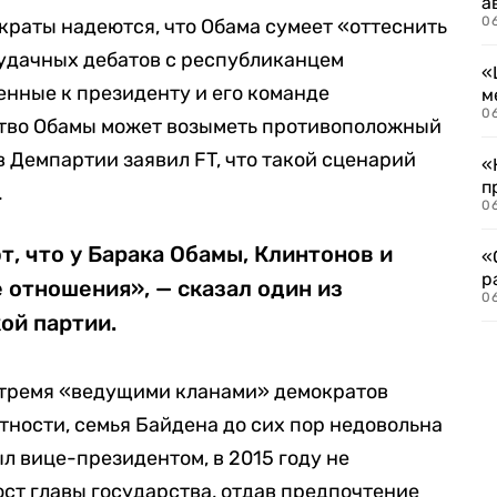
а
06
краты надеются, что Обама сумеет «оттеснить
еудачных дебатов с республиканцем
«
нные к президенту и его команде
м
06
тво Обамы может возыметь противоположный
в Демпартии заявил FT, что такой сценарий
«
п
.
06
, что у Барака Обамы, Клинтонов и
«
р
 отношения», — сказал один из
06
ой партии.
 тремя «ведущими кланами» демократов
тности, семья Байдена до сих пор недовольна
ыл вице-президентом, в 2015 году не
ст главы государства, отдав предпочтение