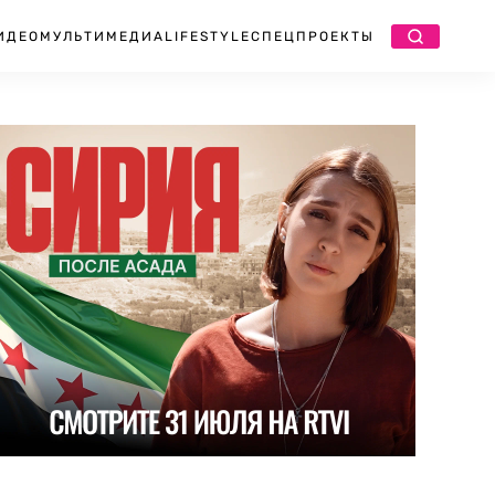
ИДЕО
МУЛЬТИМЕДИА
LIFESTYLE
СПЕЦПРОЕКТЫ