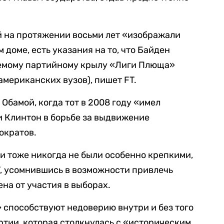
ой на протяжении восьми лет «изображали
 доме, есть указания на то, что Байден
аемому партийному крылу «Лиги Плюща»
мериканских вузов), пишет FT.
Обамой, когда тот в 2008 году «имел
и Клинтон в борьбе за выдвижение
ократов.
 тоже никогда не были особенно крепкими,
T, усомнившись в возможности привлечь
на от участия в выборах.
» способствуют недоверию внутри и без того
тии, которая столкнулась с «историческим