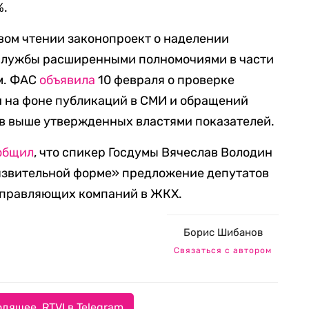
%.
вом чтении законопроект о наделении
службы расширенными полномочиями в части
м. ФАС
объявила
10 февраля о проверке
и на фоне публикаций в СМИ и обращений
ов выше утвержденных властями показателей.
общил
, что спикер Госдумы Вячеслав Володин
 язвительной форме» предложение депутатов
управляющих компаний в ЖКХ.
Борис Шибанов
Связаться с автором
дящее. RTVI в Telegram