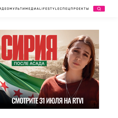
ИДЕО
МУЛЬТИМЕДИА
LIFESTYLE
СПЕЦПРОЕКТЫ