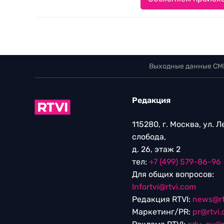
Выходные данные СМ
Редакция
115280, г. Москва, ул. 
слобода,
д. 26, этаж 2
тел:
+7 (499) 579-86-96
Для общих вопросов:
Infortvi@rtvi.com
Редакция RTVI:
news@rt
Маркетинг/PR:
pr@rtvi