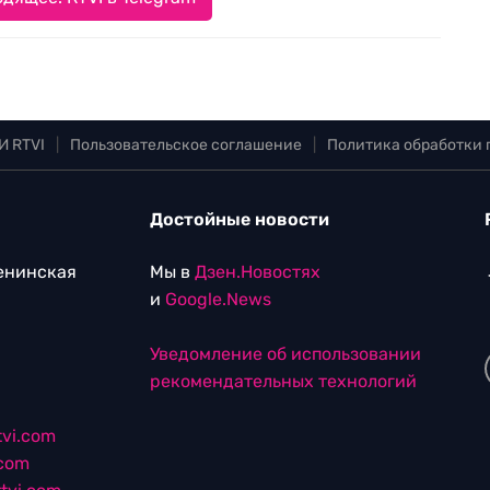
И RTVI
|
Пользовательское соглашение
|
Политика обработки
Достойные новости
Ленинская
Мы в
Дзен.Новостях
и
Google.News
Уведомление об использовании
рекомендательных технологий
vi.com
.com