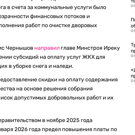
т
06
га в счета за коммунальные услуги было
озрачности финансовых потоков и
П
полнения работ по очистке дворовых
о
06
Т
рис Чернышов
направил
главе Минстроя Иреку
п
ении субсидий на оплату услуг ЖКХ для
06
их в уборке снега и наледи.
«
п
едоставление скидки на оплату содержания
06
ества на основе решения собрания
исок допустимых добровольных работ и их
правительством в ноябре 2025 года
нваря 2026 года предел повышения платы по