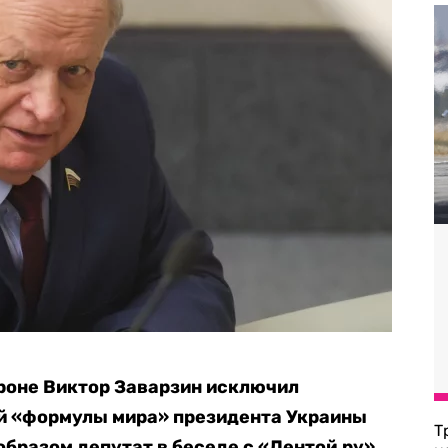
роне Виктор Заварзин исключил
й «формулы мира» президента Украины
Т
образом депутат в беседе с «Лентой.ру»