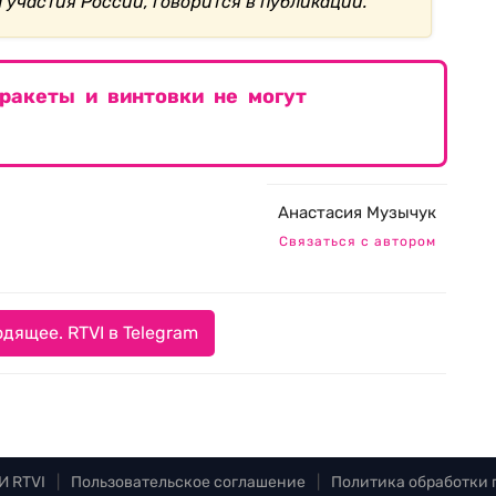
 участия России, говорится в публикации.
ракеты и винтовки не могут
Анастасия Музычук
Связаться с автором
дящее. RTVI в Telegram
И RTVI
|
Пользовательское соглашение
|
Политика обработки