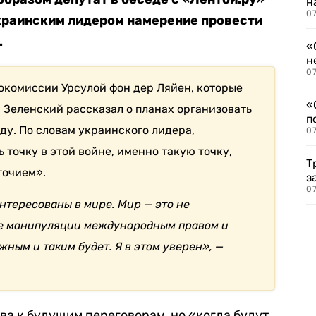
н
07
краинским лидером намерение провести
.
«
н
07
рокомиссии Урсулой фон дер Ляйен, которые
«
, Зеленский рассказал о планах организовать
п
ду. По словам украинского лидера,
07
точку в этой войне, именно такую точку,
Т
точием».
з
07
нтересованы в мире. Мир — это не
е манипуляции международным правом и
ным и таким будет. Я в этом уверен», —
ова к будущим переговорам, но «когда будут