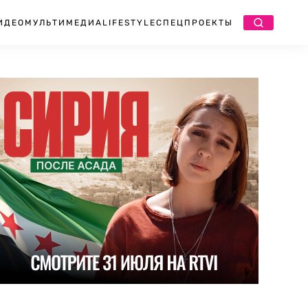
ИДЕО
МУЛЬТИМЕДИА
LIFESTYLE
СПЕЦПРОЕКТЫ