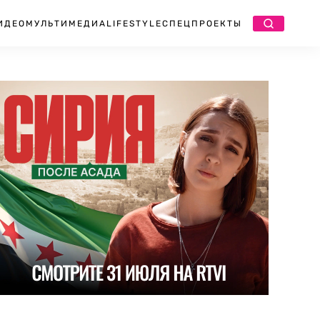
ИДЕО
МУЛЬТИМЕДИА
LIFESTYLE
СПЕЦПРОЕКТЫ