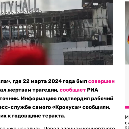
ла», где 22 марта 2024 года был
совершен
иал жертвам трагедии,
сообщает
РИА
сточник. Информацию подтвердил рабочий
пресс-службе самого «Крокуса» сообщили,
ик к годовщине теракта.
М
с
ла уже начались. Перед зданием концертного
0