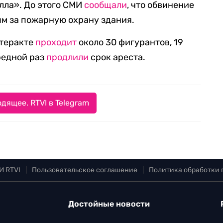
лла». До этого СМИ
сообщали
, что обвинение
м за пожарную охрану здания.
 теракте
проходит
около 30 фигурантов, 19
редной раз
продлили
срок ареста.
дящее. RTVI в Telegram
И RTVI
|
Пользовательское соглашение
|
Политика обработки
Достойные новости