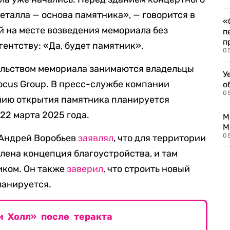
еталла — основа памятника», — говорится в
«
 на месте возведения мемориала без
п
п
ентству: «Да, будет памятник».
0
ельством мемориала занимаются владельцы
У
ocus Group. В пресс-службе компании
о
0
онию открытия памятника планируется
22 марта 2025 года.
М
М
05
 Андрей Воробьев
заявлял
, что для территории
лена концепция благоустройства, и там
иком. Он также
заверил
, что строить новый
ланируется.
и Холл» после теракта