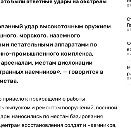
и
 это были ответные удары на обстрелы
0
С
Г
ованный удар высокоточным оружием
07
ного, морского, наземного
Ф
ыми летательными аппаратами по
в
енно-промышленного комплекса,
07
арсеналам, местам дислокации
М
транных наемников», — говорится в
р
07
мства.
то привело к прекращению работы
сь выпуском и ремонтом вооружений, военной
дары наносились по местам базирования
центрам восстановления солдат и наемников,