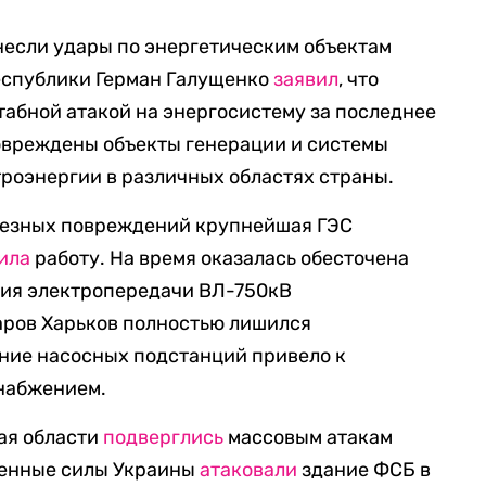
анесли удары по энергетическим объектам
еспублики Герман Галущенко
заявил
, что
табной атакой на энергосистему за последнее
повреждены объекты генерации и системы
роэнергии в различных областях страны.
рьезных повреждений крупнейшая ГЭС
ила
работу. На время оказалась обесточена
ия электропередачи ВЛ-750кВ
аров Харьков полностью лишился
ние насосных подстанций привело к
набжением.
кая области
подверглись
массовым атакам
женные силы Украины
атаковали
здание ФСБ в