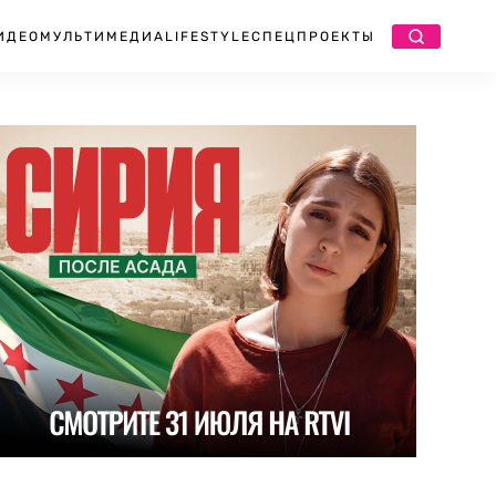
ИДЕО
МУЛЬТИМЕДИА
LIFESTYLE
СПЕЦПРОЕКТЫ