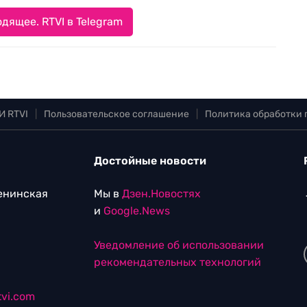
дящее. RTVI в Telegram
И RTVI
|
Пользовательское соглашение
|
Политика обработки
Достойные новости
Ленинская
Мы в
Дзен.Новостях
и
Google.News
Уведомление об использовании
рекомендательных технологий
vi.com