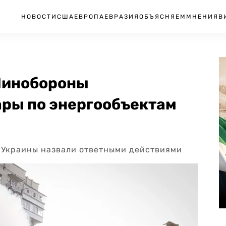
НОВОСТИ
США
ЕВРОПА
ЕВРАЗИЯ
ОБЪЯСНЯЕМ
МНЕНИЯ
В
Минобороны
ры по энергообъектам
 Украины назвали ответными действиями