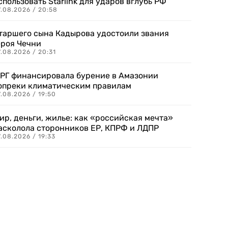
спользовать Starlink для ударов вглубь РФ
7.08.2026 / 20:58
таршего сына Кадырова удостоили звания
ероя Чечни
.08.2026 / 20:31
РГ финансировала бурение в Амазонии
опреки климатическим правилам
.08.2026 / 19:50
ир, деньги, жилье: как «российская мечта»
асколола сторонников ЕР, КПРФ и ЛДПР
.08.2026 / 19:33