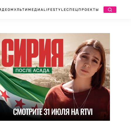
ИДЕО
МУЛЬТИМЕДИА
LIFESTYLE
СПЕЦПРОЕКТЫ