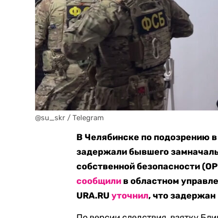
@su_skr / Telegram
В Челябинске по подозрению в 
задержали бывшего замначаль
собственной безопасности (ОР
сообщили
в областном управле
URA.RU
уточнил
, что задержан
По версии следствия, взятку Бл