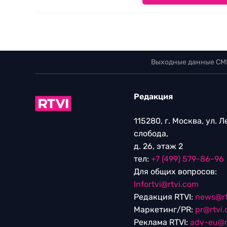
Выходные данные СМ
Редакция
115280, г. Москва, ул. 
слобода,
д. 26, этаж 2
тел:
+7 (499) 579-86-96
Для общих вопросов:
Infortvi@rtvi.com
Редакция RTVI:
news@rt
Маркетинг/PR:
pr@rtvi
Реклама RTVI:
adv-eu@r