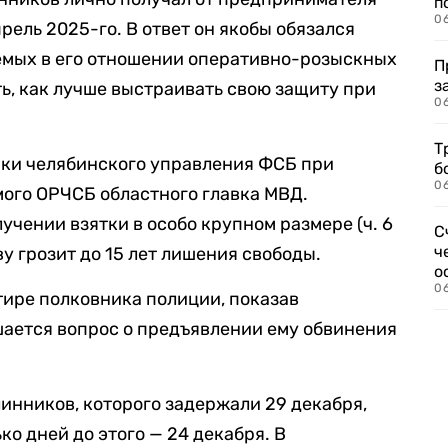
п
0
прель 2025-го. В ответ он якобы обязался
емых в его отношении оперативно-розыскных
П
з
ть, как лучше выстраивать свою защиту при
0
Т
ки челябинского управления ФСБ при
б
0
ого ОРЧСБ областного главка МВД.
учении взятки в особо крупном размере (ч. 6
С
ч
ву грозит до 15 лет лишения свободы.
о
0
тире полковника полиции, показав
шается вопрос о предъявлении ему обвинения
инников, которого задержали 29 декабря,
ко дней до этого — 24 декабря. В