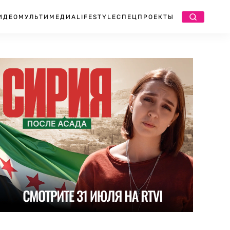
ИДЕО
МУЛЬТИМЕДИА
LIFESTYLE
СПЕЦПРОЕКТЫ