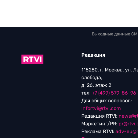
Выходные данные СМ
Редакция
115280, г. Москва, ул. 
слобода,
д. 26, этаж 2
тел:
+7 (499) 579-86-96
Для общих вопросов:
Infortvi@rtvi.com
Редакция RTVI:
news@rt
Маркетинг/PR:
pr@rtvi
Реклама RTVI:
adv-eu@r