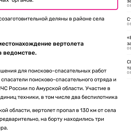
ных органов.
з
08
созаготовительной деляны в районе села
С
08
«
местонахождение вертолета
з
08
в ведомстве.
С
т
ушения для поисково-спасательных работ
0
 спасатели поисково-спасательного отряда и
ЧС России по Амурской области. Участие в
единиц техники, в том числе два беспилотника
й области, вертолет пропал в 130 км от села
редварительно, на борту находились три
ира.