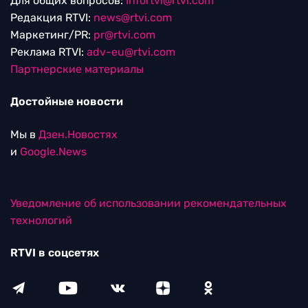
Для общих вопросов:
Infortvi@rtvi.com
Редакция RTVI:
news@rtvi.com
Маркетинг/PR:
pr@rtvi.com
Реклама RTVI:
adv-eu@rtvi.com
Партнерские материалы
Достойные новости
Мы в
Дзен.Новостях
и
Google.News
Уведомление об использовании рекомендательных
технологий
RTVI в соцсетях