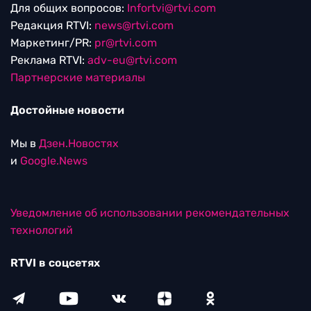
Для общих вопросов:
Infortvi@rtvi.com
Редакция RTVI:
news@rtvi.com
Маркетинг/PR:
pr@rtvi.com
Реклама RTVI:
adv-eu@rtvi.com
Партнерские материалы
Достойные новости
Мы в
Дзен.Новостях
и
Google.News
Уведомление об использовании рекомендательных
технологий
RTVI в соцсетях