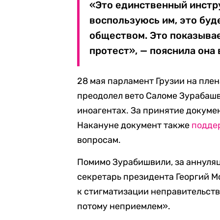
«Это единственный инстру
воспользуюсь им, это бу
обществом. Это показывае
протест», — пояснила она в
28 мая парламент Грузии на пле
преодолел вето Саломе Зурабашв
иноагентах. За принятие докумен
Накануне документ также
подде
вопросам.
Помимо Зурабишвили, за аннуля
секретарь президента Георгий М
к стигматизации неправительств
потому неприемлем».