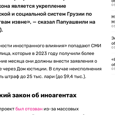
о
кона является укрепление
0
кой и социальной систем Грузии по
М
вам извне», — сказал Папуашвили на
М
05
).
Э
о
чности иностранного влияния» попадают СМИ
05
ица, которые в 2023 году получили более
«
ение месяца они должны внести заявления о
о
е через Дом юстиции. В случае неисполнения
05
ь штраф до 25 тыс. лари (до $9,4 тыс.).
кий закон об иноагентах
опроект
был отозван
из-за массовых