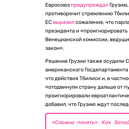
Евросоюз
предупреждал
Грузию,
противоречит стремлению Тбилис
ЕС
выразил
сожаление, что парл
президента и «проигнорировать
Венецианской комиссии, ведущие
закон».
Решение Грузии также осудили 
американского Госдепартамента
что действия Тбилиси и, в частн
«отодвинули страну дальше от п
проигнорировали евроатлантиче
добавил, что Грузию ждут послед
«Сложно понять». Как Запа