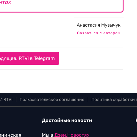
нтах
Анастасия Музычук
Связаться с автором
дящее. RTVI в Telegram
И RTVI
|
Пользовательское соглашение
|
Политика обработки
Достойные новости
Ленинская
Мы в
Дзен.Новостях