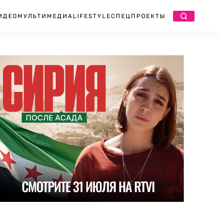
ИДЕО
МУЛЬТИМЕДИА
LIFESTYLE
СПЕЦПРОЕКТЫ