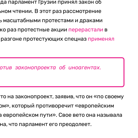
ода парламент Грузии принял закон об
ьном чтении. В этот раз рассмотрение
ь масштабными протестами и драками
ько раз протестные акции
перерастали
в
и разгоне протестующих спецназ
применял
отив законопроекта об иноагентах.
то на законопроект, заявив, что он «по своему
ном», который противоречит «европейским
а европейском пути». Свое вето она называла
а, что парламент его преодолеет.