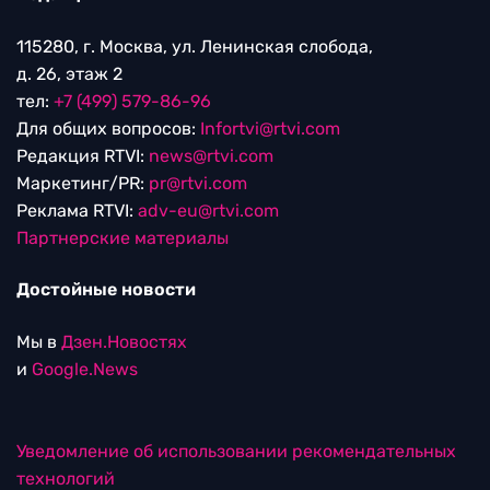
115280, г. Москва, ул. Ленинская слобода,
д. 26, этаж 2
тел:
+7 (499) 579-86-96
Для общих вопросов:
Infortvi@rtvi.com
Редакция RTVI:
news@rtvi.com
Маркетинг/PR:
pr@rtvi.com
Реклама RTVI:
adv-eu@rtvi.com
Партнерские материалы
Достойные новости
Мы в
Дзен.Новостях
и
Google.News
Уведомление об использовании рекомендательных
технологий