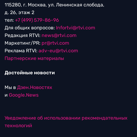
115280, г. Москва, ул. Ленинская слобода,
д. 26, этаж 2
тел:
+7 (499) 579-86-96
Для общих вопросов:
Infortvi@rtvi.com
Редакция RTVI:
news@rtvi.com
Маркетинг/PR:
pr@rtvi.com
Реклама RTVI:
adv-eu@rtvi.com
Партнерские материалы
Достойные новости
Мы в
Дзен.Новостях
и
Google.News
Уведомление об использовании рекомендательных
технологий