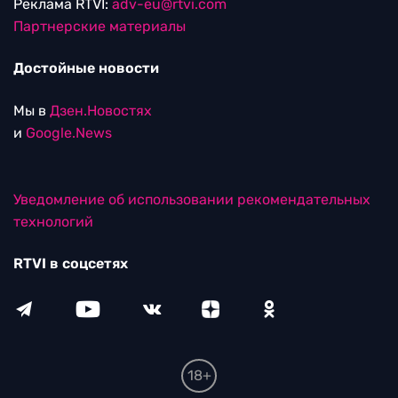
Реклама RTVI:
adv-eu@rtvi.com
Партнерские материалы
Достойные новости
Мы в
Дзен.Новостях
и
Google.News
Уведомление об использовании рекомендательных
технологий
RTVI в соцсетях
18+