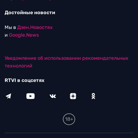
Достойные новости
Мы в
Дзен.Новостях
и
Google.News
Уведомление об использовании рекомендательных
технологий
RTVI в соцсетях
18+