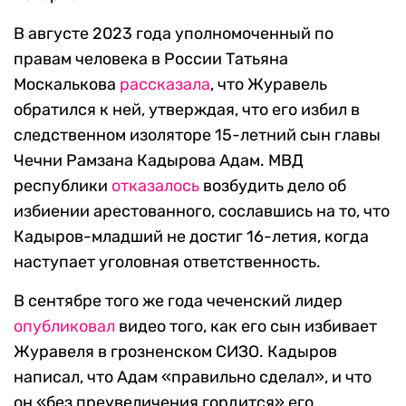
В августе 2023 года уполномоченный по
правам человека в России Татьяна
Москалькова
рассказала
, что Журавель
обратился к ней, утверждая, что его избил в
следственном изоляторе 15-летний сын главы
Чечни Рамзана Кадырова Адам. МВД
республики
отказалось
возбудить дело об
избиении арестованного, сославшись на то, что
Кадыров-младший не достиг 16-летия, когда
наступает уголовная ответственность.
В сентябре того же года чеченский лидер
опубликовал
видео того, как его сын избивает
Журавеля в грозненском СИЗО. Кадыров
написал, что Адам «правильно сделал», и что
он «без преувеличения гордится» его