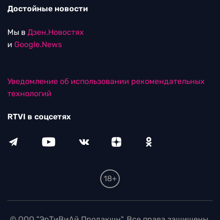
Достойные новости
Мы в
Дзен.Новостях
и
Google.News
Уведомление об использовании рекомендательных
технологий
RTVI в соцсетях
18+
© ООО "ЭрТиВиАй Продакшн". Все права защищены.