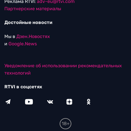
Реклама RTVI:
adv-eu@rtvi.com
Партнерские материалы
Достойные новости
Мы в
Дзен.Новостях
и
Google.News
Уведомление об использовании рекомендательных
технологий
RTVI в соцсетях
18+