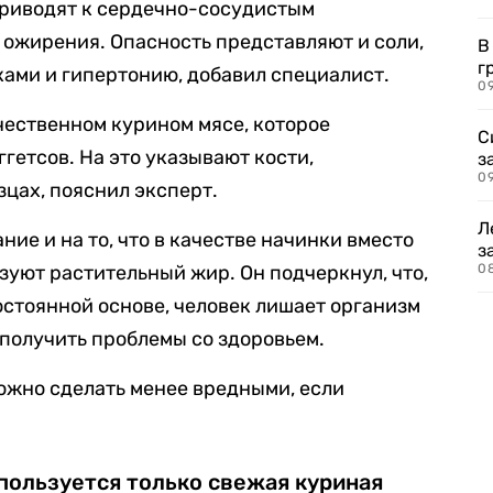
приводят к сердечно-сосудистым
ожирения. Опасность представляют и соли,
В
г
ами и гипертонию, добавил специалист.
09
чественном курином мясе, которое
С
гетсов. На это указывают кости,
з
0
цах, пояснил эксперт.
Л
ие и на то, что в качестве начинки вместо
з
зуют растительный жир. Он подчеркнул, что,
0
остоянной основе, человек лишает организм
получить проблемы со здоровьем.
можно сделать менее вредными, если
пользуется только свежая куриная