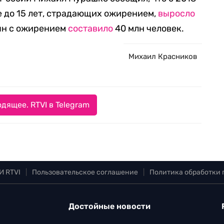
е до 15 лет, страдающих ожирением,
выросло
иян с ожирением
составило
40 млн человек.
Михаил Красников
дящее. RTVI в Telegram
И RTVI
|
Пользовательское соглашение
|
Политика обработки
Достойные новости