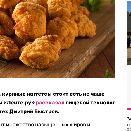
 куриные наггетсы стоит есть не чаще
ом «Ленте.ру»
рассказал
пищевой технолог
тех Дмитрий Быстров.
З
жит множество насыщенных жиров и
п
0