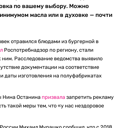
ировка по вашему выбору. Можно
минимумом масла или в духовке — почти
.
овек отравился блюдами из бургерной в
л
Роспотребнадзор по региону, стали
 к ним. Расследование ведомства выявило
сутствие документации на соответствие
и даты изготовления на полуфабрикатах
мы Нина Останина
призвала
запретить рекламу
ь такой меры тем, что «у нас нездоровое
России Михаил Мурашко сообщил, что с 2018