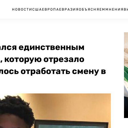
НОВОСТИ
США
ЕВРОПА
ЕВРАЗИЯ
ОБЪЯСНЯЕМ
МНЕНИЯ
В
зался единственным
, которую отрезало
ось отработать смену в