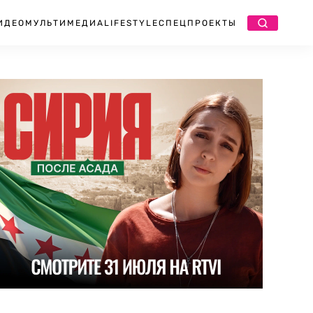
ИДЕО
МУЛЬТИМЕДИА
LIFESTYLE
СПЕЦПРОЕКТЫ