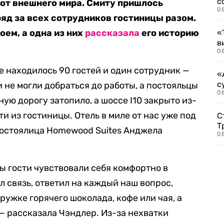
с
 от внешнего мира. Смиту пришлось
0
яд за всех сотрудников гостиницы разом.
оем, а одна из них
рассказала
его историю
«
в
0
це находилось 90 гостей и один сотрудник —
«
с
и не могли добраться до работы, а постояльцы
08
ую дорогу затопило, а шоссе I10 закрыто из-
и из гостиницы. Отель в миле от нас уже под
С
Т
постоялица Homewood Suites Анджела
08
ы гости чувствовали себя комфортно в
 связь, ответил на каждый наш вопрос,
кружке горячего шоколада, кофе или чая, а
 — рассказала Чэндлер. Из-за нехватки