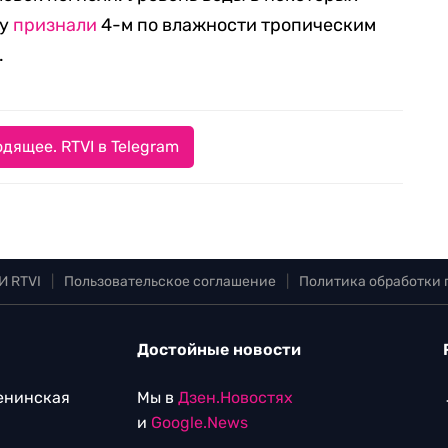
ду
признали
4-м по влажности тропическим
.
дящее. RTVI в Telegram
И RTVI
|
Пользовательское соглашение
|
Политика обработки
Достойные новости
Ленинская
Мы в
Дзен.Новостях
и
Google.News