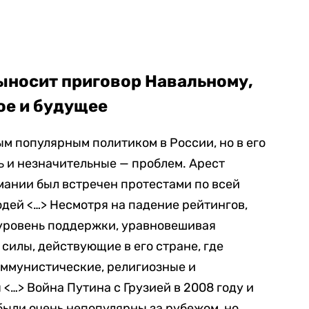
ыносит приговор Навальному,
ое и будущее
ым популярным политиком в России, но в его
ь и незначительные — проблем. Арест
рмании был встречен протестами по всей
дей <…> Несмотря на падение рейтингов,
уровень поддержки, уравновешивая
илы, действующие в его стране, где
оммунистические, религиозные и
<…> Война Путина с Грузией в 2008 году и
были очень непопулярны за рубежом, но