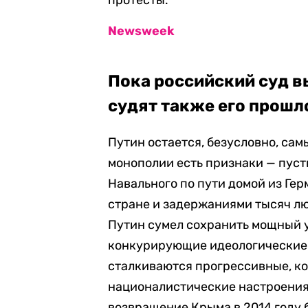
протесты.
Newsweek
Пока российский суд в
судят также его прошл
Путин остается, безусловно, сам
монополии есть признаки — пуст
Навального по пути домой из Ге
стране и задержаниями тысяч лю
Путин сумел сохранить мощный 
конкурирующие идеологические с
сталкиваются прогрессивные, к
националистические настроения 
возвращение Крыма в 2014 году 