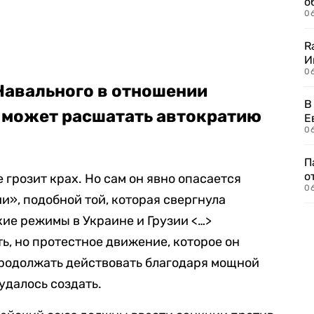
о
06
R
И
0
Навального в отношении
В
 может расшатать автократию
Е
06
П
о
 грозит крах. Но сам он явно опасается
06
», подобной той, которая свергнула
ие режимы в Украине и Грузии <…>
ь, но протестное движение, которое он
 продолжать действовать благодаря мощной
удалось создать.