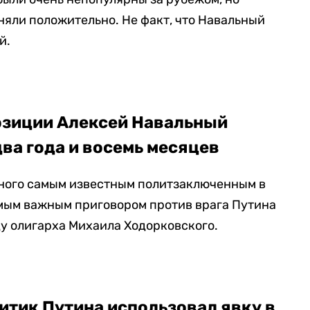
няли положительно. Не факт, что Навальный
й.
озиции Алексей Навальный
два года и восемь месяцев
ьного самым известным политзаключенным в
амым важным приговором против врага Путина
ду олигарха Михаила Ходорковского.
итик Путина использовал явку в