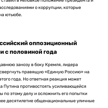
 ставил в неловкое положение президента и
асследованиями о коррупции, которые
на ютьюбе.
оссийский оппозиционный
и с половиной года
давнюю занозу в боку Кремля, лидера
 свергнуть правящую «Единую Россию» на
этого года. Но ответная реакция может
на Путина противостоять усиливающейся
ы по этому делу и осложнить его попытки
нее десятилетие общенациональные уличные