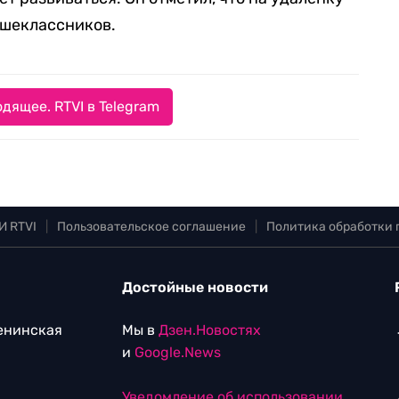
ршеклассников.
дящее. RTVI в Telegram
И RTVI
|
Пользовательское соглашение
|
Политика обработки
Достойные новости
Ленинская
Мы в
Дзен.Новостях
и
Google.News
Уведомление об использовании