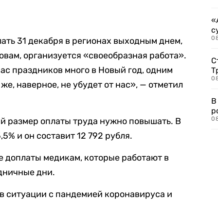
«
с
08
ать 31 декабря в регионах выходным днем,
словам, организуется «своеобразная работа».
С
нас праздников много в Новый год, одним
Т
08
же, наверное, не убудет от нас», — отметил
В
р
08
ый размер оплаты труда нужно повышать. В
,5% и он составит 12 792 рубля.
 доплаты медикам, которые работают в
дничные дни.
в ситуации с пандемией коронавируса и