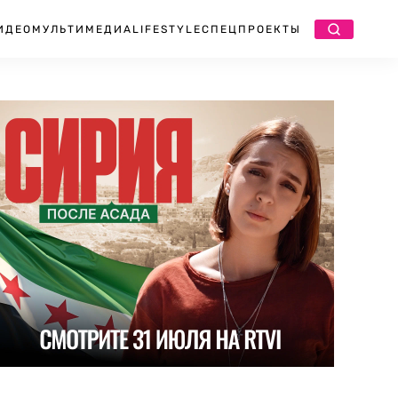
ИДЕО
МУЛЬТИМЕДИА
LIFESTYLE
СПЕЦПРОЕКТЫ