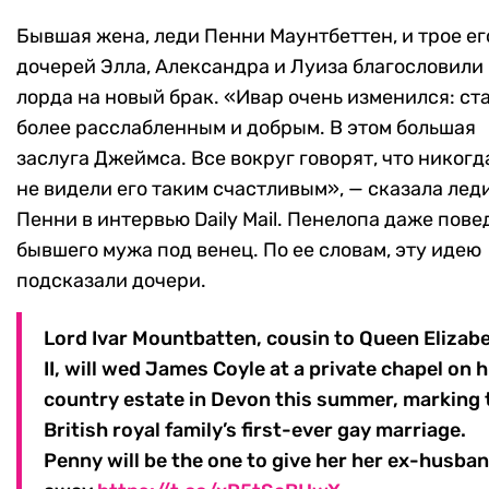
Бывшая жена, леди Пенни Маунтбеттен, и трое ег
дочерей Элла, Александра и Луиза благословили
лорда на новый брак. «Ивар очень изменился: ст
более расслабленным и добрым. В этом большая
заслуга Джеймса. Все вокруг говорят, что никогд
не видели его таким счастливым», — сказала лед
Пенни в интервью Daily Mail. Пенелопа даже пове
бывшего мужа под венец. По ее словам, эту идею
подсказали дочери.
Lord Ivar Mountbatten, cousin to Queen Elizab
II, will wed James Coyle at a private chapel on h
country estate in Devon this summer, marking 
British royal family’s first-ever gay marriage.
Penny will be the one to give her her ex-husba