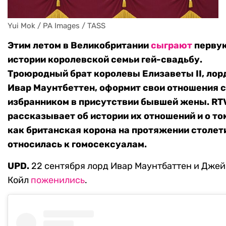
Yui Mok / PA Images / TASS
Этим летом в Великобритании
сыграют
перву
истории королевской семьи гей-свадьбу.
Троюродный брат королевы Елизаветы II, лор
Ивар Маунтбеттен, оформит свои отношения с
избранником в присутствии бывшей жены. RT
рассказывает об истории их отношений и о то
как британская корона на протяжении столет
относилась к гомосексуалам.
UPD.
22 сентября лорд Ивар Маунтбаттен и Дже
Койл
поженились
.