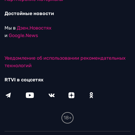
Достойные новости
Мы в
Дзен.Новостях
и
Google.News
Уведомление об использовании рекомендательных
технологий
RTVI в соцсетях
18+