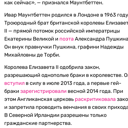
как сейчас», — признался Маунтбеттен.
Ивар Маунтбеттен родился в Лондоне в 1963 году
Троюродный брат британской королевы Елизаве
II — прямой потомок российской императрицы
Екатерины Великой и
поэта
Александра Пушкина
Он внук правнучки Пушкина, графини Надежды
Михайловны де Торби.
Королева Елизавета II одобрила закон,
разрешающий однополые браки в королевстве. О
вступил
в силу в июле 2013 года, а первые гей-
браки
зарегистрировали
весной 2014 года. При
этом Англиканская церковь
раскритиковала
зак
и запретила проводить венчания в своих прихода
В Северной Ирландии разрешены только
гражданские партнерства.