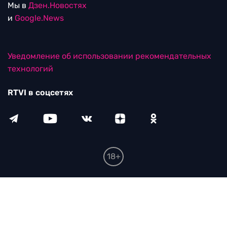
Мы в
Дзен.Новостях
и
Google.News
Уведомление об использовании рекомендательных
технологий
RTVI в соцсетях
18+
© ООО "ЭрТиВиАй Продакшн". Все права защищены.
При цитировании материалов активная
гиперссылка на rtvi.com обязательна