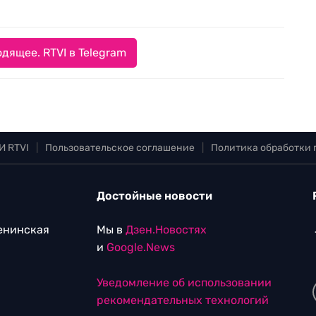
дящее. RTVI в Telegram
И RTVI
|
Пользовательское соглашение
|
Политика обработки
Достойные новости
Ленинская
Мы в
Дзен.Новостях
и
Google.News
Уведомление об использовании
рекомендательных технологий