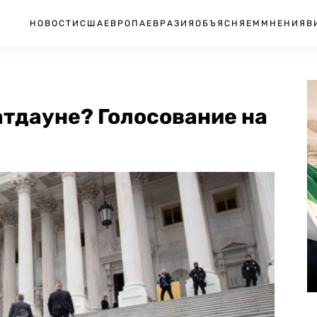
НОВОСТИ
США
ЕВРОПА
ЕВРАЗИЯ
ОБЪЯСНЯЕМ
МНЕНИЯ
В
атдауне? Голосование на