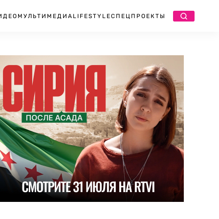
ИДЕО
МУЛЬТИМЕДИА
LIFESTYLE
СПЕЦПРОЕКТЫ