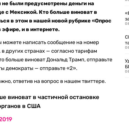
м не были предусмотрены деньги на
е с Мексикой. Кто больше виноват в
«
з
ся в этом в нашей новой рубрике «Опрос
08
 эфире, и в интернете.
С
вы можете написать сообщение на номер
т
0
 в других странах — согласно тарифам
что больше виноват Дональд Трамп, отправьте
У
Б
аты демократы — отправьте «2».
0
жно, ответив на вопрос в нашем твиттере.
ьше виноват в частичной остановке
органов в США
 2019