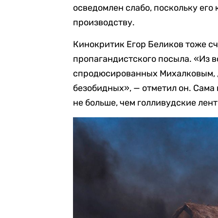
осведомлен слабо, поскольку его
производству.
Кинокритик Егор Беликов тоже счи
пропагандистского посыла. «Из в
спродюсированных Михалковым, „
безобидных», — отметил он. Сама
не больше, чем голливудские лен