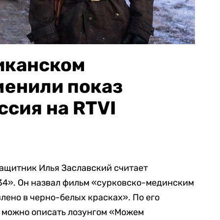
иканском
менили показ
ссия на RTVI
ащитник Илья Заславский считает
-34». Он назвал фильм «сурковско-мединским
влено в черно-белых красках». По его
 можно описать лозунгом «Можем