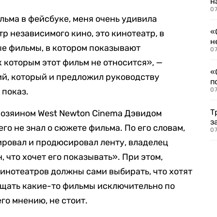
н
07
льма в фейсбуке, меня очень удивила
«
тр независимого кино, это кинотеатр, в
н
е фильмы, в котором показывают
07
которым этот фильм не относится», —
«
й, который и предложил руководству
п
 показ.
07
Т
 хозяином West Newton Cinema Дэвидом
з
его не знал о сюжете фильма. По его словам,
07
сировал и продюсировал ленту, владелец
, что хочет его показывать». При этом,
инотеатров должны сами выбирать, что хотят
ещать какие-то фильмы исключительно по
го мнению, не стоит.