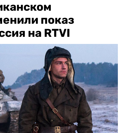
иканском
менили показ
ссия на RTVI