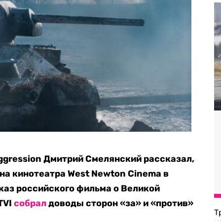
Aggression Дмитрий Смелянский рассказал,
ина кинотеатра West Newton Cinema в
каз российского фильма о Великой
TVI
собрал
доводы сторон «за» и «против»
Т