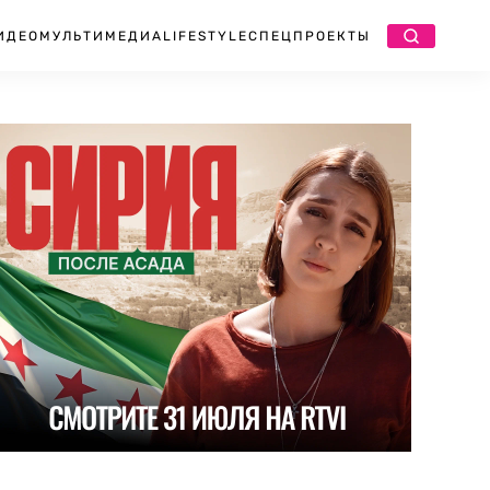
ИДЕО
МУЛЬТИМЕДИА
LIFESTYLE
СПЕЦПРОЕКТЫ