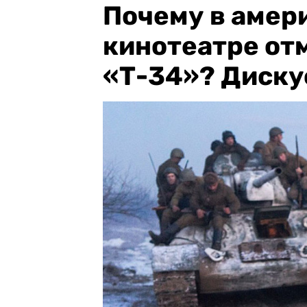
Почему в амер
кинотеатре от
«Т-34»? Диску