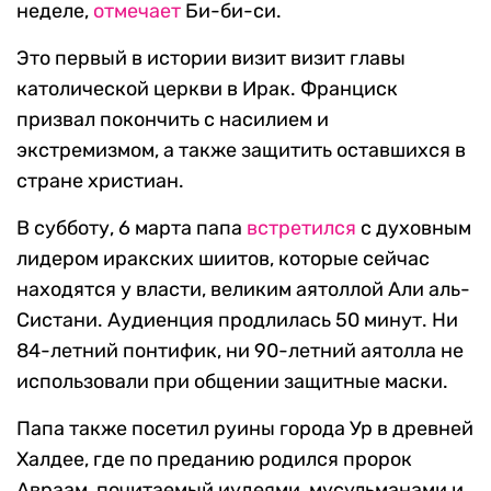
неделе,
отмечает
Би-би-си.
Это первый в истории визит визит главы
католической церкви в Ирак. Франциск
призвал покончить с насилием и
экстремизмом, а также защитить оставшихся в
стране христиан.
В субботу, 6 марта папа
встретился
с духовным
лидером иракских шиитов, которые сейчас
находятся у власти, великим аятоллой Али аль-
Систани. Аудиенция продлилась 50 минут. Ни
84-летний понтифик, ни 90-летний аятолла не
использовали при общении защитные маски.
Папа также посетил руины города Ур в древней
Халдее, где по преданию родился пророк
Авраам, почитаемый иудеями, мусульманами и