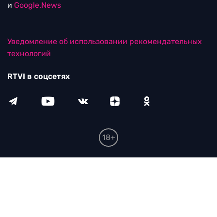
и
Google.News
Уведомление об использовании рекомендательных
технологий
RTVI в соцсетях
18+
© ООО "ЭрТиВиАй Продакшн". Все права защищены.
При цитировании материалов активная
гиперссылка на rtvi.com обязательна