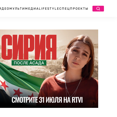
ИДЕО
МУЛЬТИМЕДИА
LIFESTYLE
СПЕЦПРОЕКТЫ