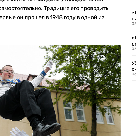
самостоятельно. Традиция его проводить
«
ервые он прошел в 1948 году в одной из
в
06
«
р
06
У
о
06