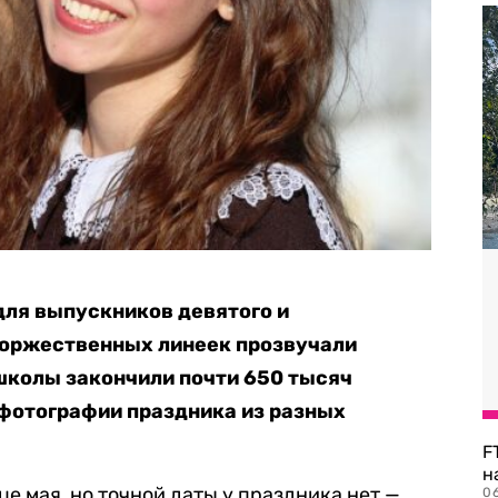
 для выпускников девятого и
торжественных линеек прозвучали
 школы закончили почти 650 тысяч
 фотографии праздника из разных
F
н
е мая, но точной даты у праздника нет —
06