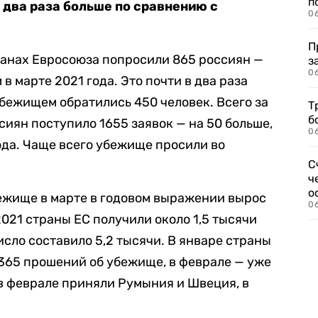
п
в два раза больше по сравнению с
0
П
ранах Евросоюза попросили 865 россиян —
з
0
 в марте 2021 года. Это почти в два раза
 убежищем обратились 450 человек. Всего за
Т
б
сиян поступило 1655 заявок — на 50 больше,
0
ода. Чаще всего убежище просили во
С
ч
о
ежище в марте в годовом выражении вырос
0
2021 страны ЕС получили около 1,5 тысячи
число составило 5,2 тысячи. В январе страны
 365 прошений об убежище, в феврале — уже
 в феврале приняли Румыния и Швеция, в