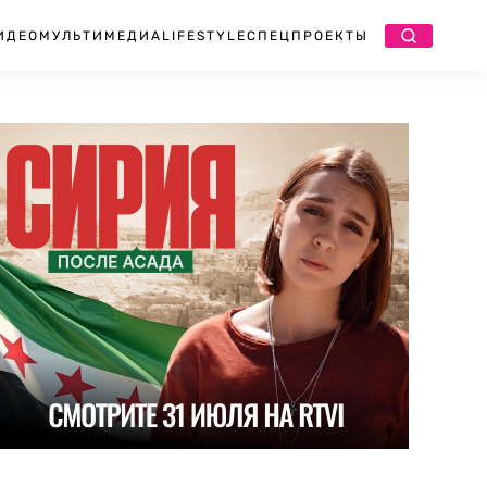
ИДЕО
МУЛЬТИМЕДИА
LIFESTYLE
СПЕЦПРОЕКТЫ