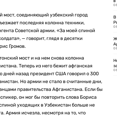
в
08
ий мост, соединяющий узбекский город
В
съезжает последняя колонна техники,
Р
08
гента Советской армии. «За моей спиной
олдата», — говорит, глядя в десятки
Ж
А
рис Громов.
0
тонский мост и на нем снова колонна
Н
истана. Теперь из него бежит афганская
з
08
ко дней назад президент США говорил о 300
анистан. Но армии не стало в считанные дни,
канцами правительства Афганистана. Если бы
спикер, он мог бы повторить слова Бориса
 спиной уходящих в Узбекистан больше не
а. Армия исчезла, несмотря на то, что