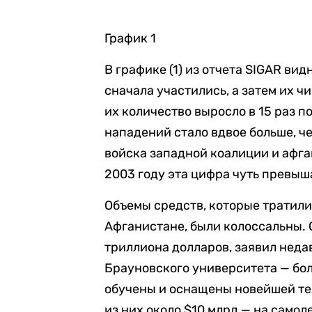
График 1
В графике (1) из отчета SIGAR вид
сначала участились, а затем их ч
их количество выросло в 15 раз по
нападений стало вдвое больше, че
войска западной коалиции и афган
2003 году эта цифра чуть превыша
Объемы средств, которые тратили
Афганистане, были колоссальны.
триллиона долларов, заявил неда
Брауновского университета — бол
обучены и оснащены новейшей тех
из них около $10 млрд — на само