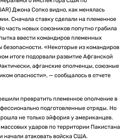
енерального инспектора США по
AR) Джона Сопко видно, как менялась
ии. Сначала ставку сделали на племенное
о часть новых союзников попутно грабила
опытка ввести командиров племенных
ы безопасности. «Некоторые из командиров
ном итоге подорвали развитие Афганской
Фактически, афганские ополченцы, союзные
ком опасности», — сообщалось в отчете
решили превратить племенное ополчение в
офессионально подготовленные отряды. Но
рошла не только эйфория у американцев.
 массовых ударов по территории Пакистана
 и начали атаковать войска США.