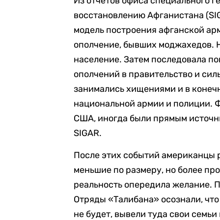
Из отчетов офиса специального г
восстановлению Афганистана (SIG
модель построения афганской арм
ополчение, бывших моджахедов. Н
население. Затем последовала п
ополчений в правительство и сил
занимались хищениями и в конеч
национальной армии и полиции. 
США, иногда были прямым источни
SIGAR.
После этих событий американцы 
меньшие по размеру, но более пр
реальность опередила желание. П
Отряды «Талибана» осознали, что
не будет, вывели туда свои семьи