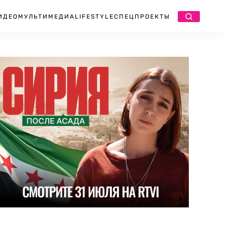
ИДЕО
МУЛЬТИМЕДИА
LIFESTYLE
СПЕЦПРОЕКТЫ