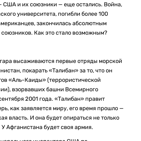
 США и их союзники — еще остались. Война,
ского университета, погибли более 100
 американцев, закончилась абсолютным
 союзников. Как это стало возможным?
агара высаживаются первые отряды морской
истан, покарать «Талибан» за то, что он
тов «Аль-Каиды» (террористической
сии), взорвавших башни Всемирного
сентября 2001 года. «Талибан» правит
ерь, как заявляется миру, его время прошло —
ая власть. И она будет опираться не только
 У Афганистана будет своя армия.