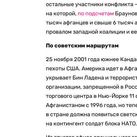
остальные участники конфликта —
на которой,
по подсчетам
Браунов
тысяч афганцев и свыше 6 тысяч
провалом западной коалиции и ее
По советским маршрутам
25 ноября 2001 года южнее Канд
пехоты США. Америка идет в Афган
укрывает Бин Ладена и террорис
организации, запрещенной в Рос
торгового центра в Нью-Йорке 11 
Афганистаном с 1996 года, но теп
в стране должна появиться светск
на контингент солдат блока НАТО.