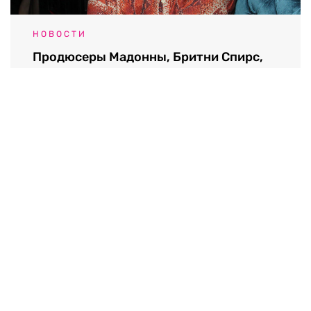
НОВОСТИ
Продюсеры Мадонны, Бритни Спирс,
U2 и Blur умер в возрасте 69 лет
07.08.2026 / 21:32
Выходные данные СМИ RTVI
Пользовательское соглашение
Политика обработки персональных данных